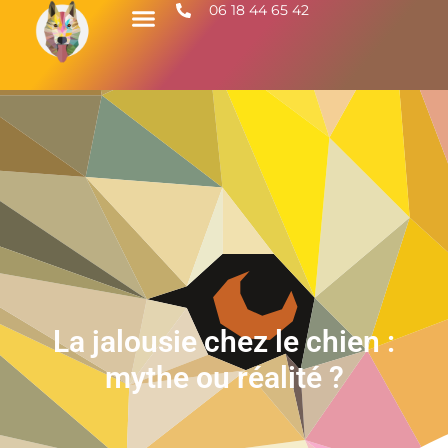
06 18 44 65 42
La jalousie chez le chien :
mythe ou réalité ?